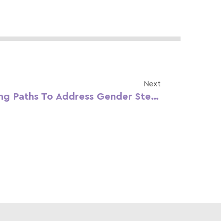
Next
BE KINDER: Unravelling Paths To Address Gender Stereotypes In Education And Early Childhood