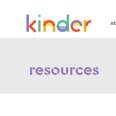
A
resources