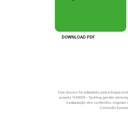
DOWNLOAD PDF
Este recurso foi adaptado para a língua po
projeto “KINDER – Tackling gender stereo
A adaptação dos conteúdos originais d
Comissão Europei