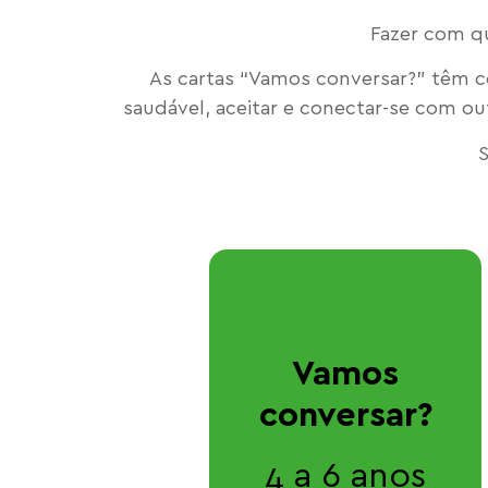
Fazer com qu
As cartas “Vamos conversar?” têm co
saudável, aceitar e conectar-se com ou
Vamos
conversar?
4 a 6 anos