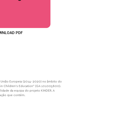
WNLOAD PDF
da União Europeia (2014- 2020) no âmbito do
 in Children’s Education” (GA 101005800).
ilidade da equipa do projeto KINDER. A
mação que contém.