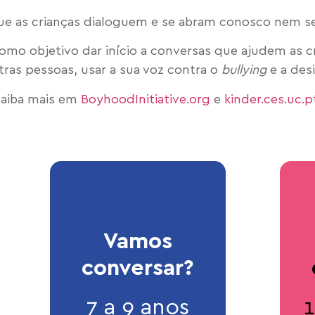
e as crianças dialoguem e se abram conosco nem se
mo objetivo dar início a conversas que ajudem as c
tras pessoas, usar a sua voz contra o
bullying
e a desi
Saiba mais em
BoyhoodInitiative.org
e
kinder.ces.uc.p
Vamos
conversar?
7 a 9 anos
1