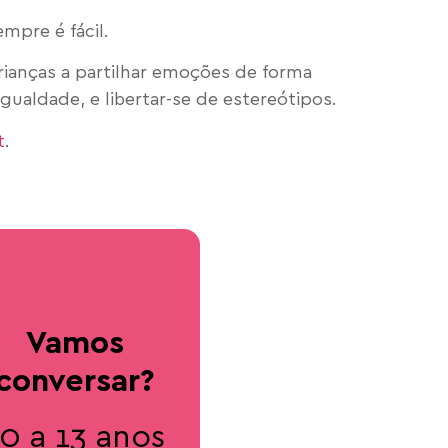
mpre é fácil.
rianças a partilhar emoções de forma
gualdade, e libertar-se de estereótipos.
t
.
Vamos
conversar?
0 a 13 anos