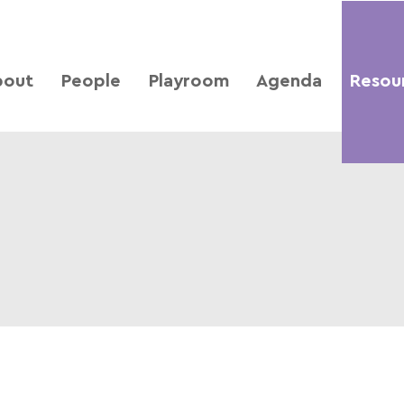
bout
People
Playroom
Agenda
Resou