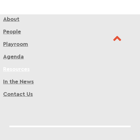
About
People
Playroom
Agenda
Resources
In the News
Contact Us