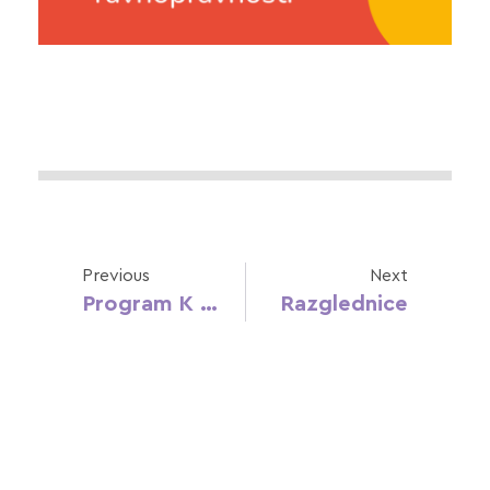
Previous
Next
Program K – Priručnik Za Rodno Osjetljivu Pedagogiju U Ranom Odgoju I Obrazovanju
Razglednice