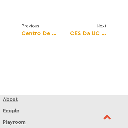
Previous
Next
Centro De Estudos Sociais De Coimbra Lidera Projeto Para Combater Estereótipos De Género Na Infância
CES Da UC Lidera Projecto Europeu De Combate A Estereótipos De Género
About
People
Playroom