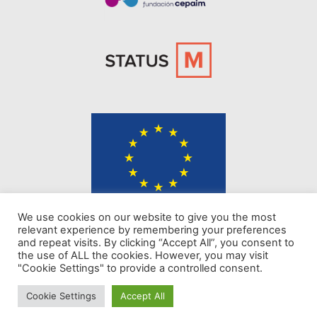
The content of KINDER website represents the views of the authors only
We use cookies on our website to give you the most
and is their sole responsibility. The European Commission does not
relevant experience by remembering your preferences
accept any responsibility for use that may be made of the information it
and repeat visits. By clicking “Accept All”, you consent to
contains.
the use of ALL the cookies. However, you may visit
"Cookie Settings" to provide a controlled consent.
Privacy policy
Cookie Settings
Accept All